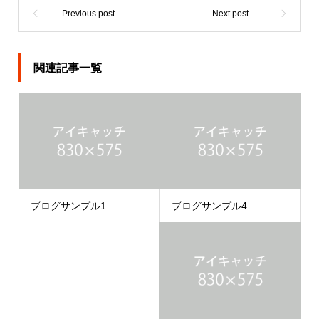
関連記事一覧
ブログサンプル1
ブログサンプル4