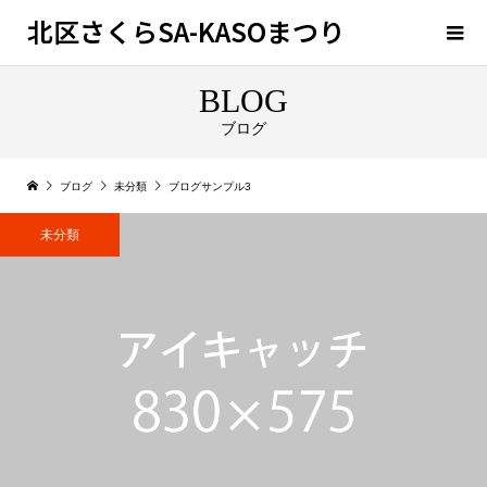
北区さくらSA-KASOまつり
BLOG
ブログ
ブログ
未分類
ブログサンプル3
未分類