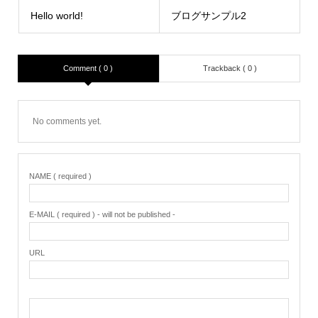
Hello world!
ブログサンプル2
Comment ( 0 )
Trackback ( 0 )
No comments yet.
NAME ( required )
E-MAIL ( required ) - will not be published -
URL